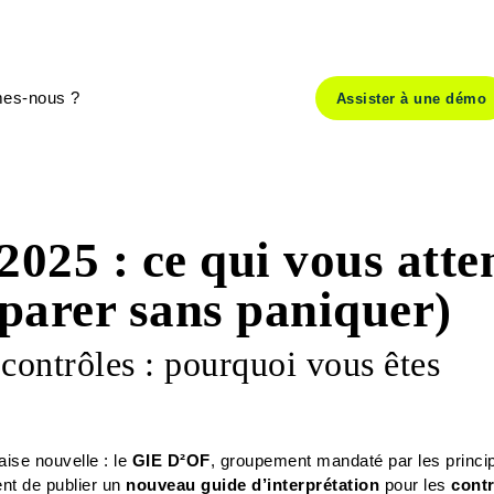
es-nous ?
Assister à une démo
025 : ce qui vous atte
parer sans paniquer)
ontrôles : pourquoi vous êtes
aise nouvelle : le
GIE D²OF
, groupement mandaté par les princi
ent de publier un
nouveau guide d’interprétation
pour les
cont