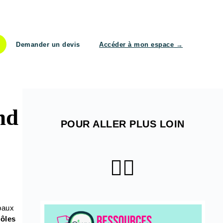
Demander un devis
Accéder à mon espace
→
nd
POUR ALLER PLUS LOIN
👇🏻
paux
rôles