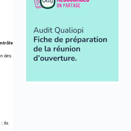
ntrôle
on des
: ils