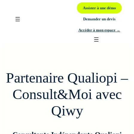
Assister à une démo
Demander un devis
Accéder à mon espace
→
Partenaire Qualiopi –
Consult&Moi avec
Qiwy