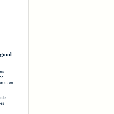
tgood
des
ne
on et en
uide
des