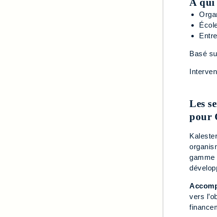
À qui
Orga
École
Entr
Basé sur
Interven
Les s
pour 
Kaleste
organis
gamme c
dévelop
Accompa
vers l’o
finance