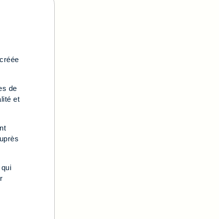
 créée
es de
ité et
nt
auprès
 qui
r