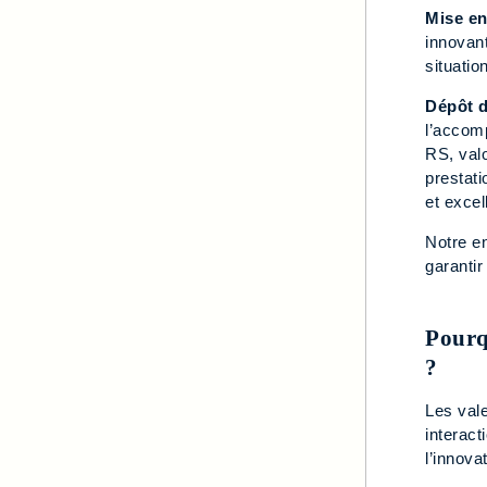
Mise e
innovant
situation
Dépôt d
l’accom
RS, val
prestati
et excel
Notre e
garanti
Pourq
?
Les val
interact
l’innova