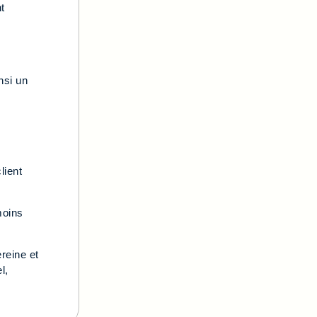
t
s
nsi un
lient
moins
reine et
l,