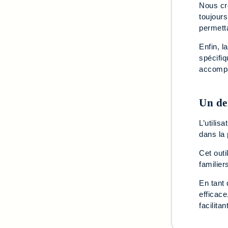
Nous cr
toujours
permetta
Enfin, l
spécifi
accompa
Un de
L’utili
dans la 
Cet outi
familier
En tant
efficace
facilita