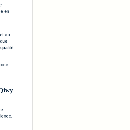
e
ge en
et au
aque
qualité
pour
 Qiwy
re
llence,